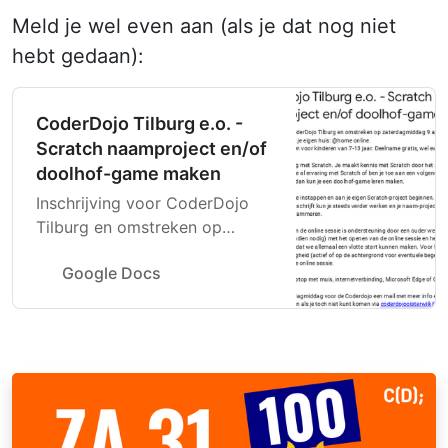
Meld je wel even aan (als je dat nog niet
hebt gedaan):
CoderDojo Tilburg e.o. -
Scratch naamproject en/of
doolhof-game maken
Inschrijving voor CoderDojo
Tilburg en omstreken op
zaterdagmiddag 9 april 2022
Google Docs
van 13:00 tot 15:00 uur vanuit
je eigen huis: @home online.
Leren programmeren voor
kinderen van 7-13 jaar.
Deelname gratis, wel even
inschrijven! We gaan aan de
slag met Scratch. Je maakt
kennis met Scratch door het