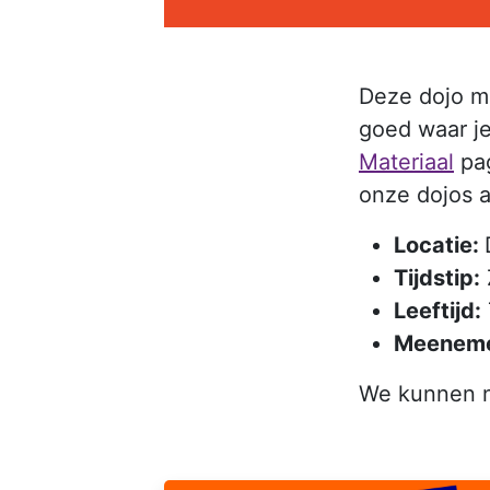
Deze dojo ma
goed waar je
Materiaal
pag
onze dojos 
Locatie:
Tijdstip:
Leeftijd:
Meenem
We kunnen ni