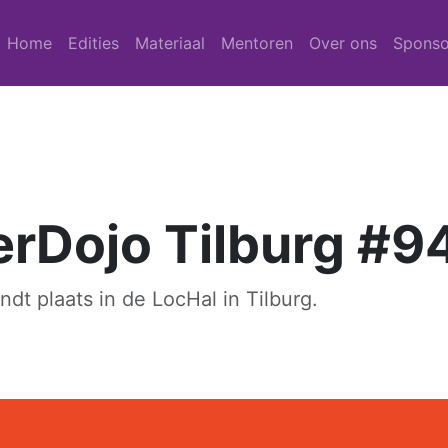
Home
Edities
Materiaal
Mentoren
Over ons
Sponso
rDojo Tilburg #9
ndt plaats in de LocHal in Tilburg.